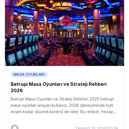
MASA OYUNLARI
Betrupi Masa Oyunları ve Strateji Rehberi
2026
Betrupi Masa Oyunları ve Strateji Rehberi 2026 betrupi
masa oyunları arayan kullanıcı, 2026 deneyiminde hızlı
erişim kadar düzenli kontrol de ister. Bu rehber, hesap
ekranlarını,…
Temmuz 25, 2026
12 dk