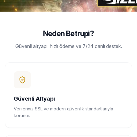
Neden Betrupi?
Güvenli altyapı, hızlı ödeme ve 7/24 canlı destek.
Güvenli Altyapı
Verileriniz SSL ve modern güvenlik standartlarıyla
korunur.