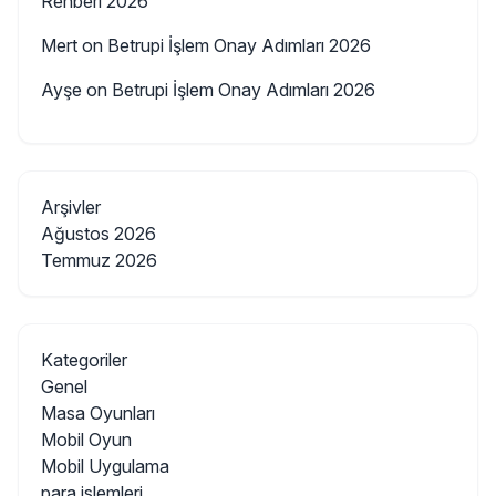
Rehberi 2026
Mert
on
Betrupi İşlem Onay Adımları 2026
Ayşe
on
Betrupi İşlem Onay Adımları 2026
Arşivler
Ağustos 2026
Temmuz 2026
Kategoriler
Genel
Masa Oyunları
Mobil Oyun
Mobil Uygulama
para islemleri