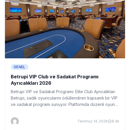
GENEL
Betrupi VIP Club ve Sadakat Programı
Ayrıcalıkları 2026
Betrupi VIP ve Sadakat Programı: Elite Club Ayrıcalıkları
Betrupi, sadık oyuncularını ödüllendiren kapsamlı bir VIP
ve sadakat programı sunuyor. Platformda düzenli oyun
oynayan ve yüksek…
Temmuz 14, 2026
8 dk