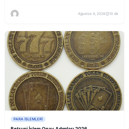
hızlıca ekrandan ekrana…
Ağustos 4, 2026
10 dk
PARA ISLEMLERI
Betrupi İşlem Onay Adımları 2026