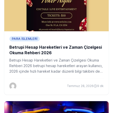
PARA ISLEMLERI
Betrupi Hesap Hareketleri ve Zaman Çizelgesi
Okuma Rehberi 2026
Betrupi Hesap Hareketleri ve Zaman Çizelgesi Okuma
Rehberi 2026 betrupi hesap hareketleri arayan kullanıcı,
2026 içinde hızlı hareket kadar düzenli bilgi takibini de
önemser. Bu…
Temmuz 28, 2026
9 dk