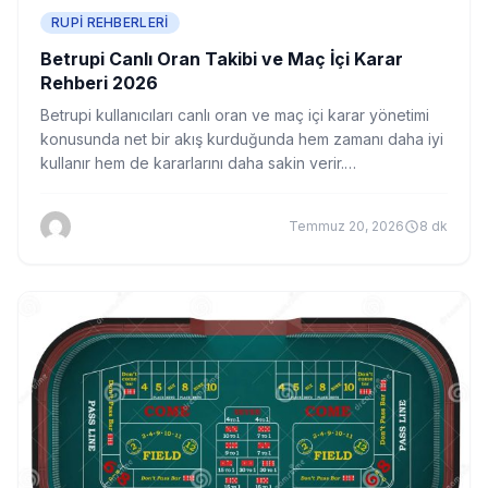
RUPI REHBERLERI
Betrupi Canlı Oran Takibi ve Maç İçi Karar
Rehberi 2026
Betrupi kullanıcıları canlı oran ve maç içi karar yönetimi
konusunda net bir akış kurduğunda hem zamanı daha iyi
kullanır hem de kararlarını daha sakin verir.…
Temmuz 20, 2026
8 dk