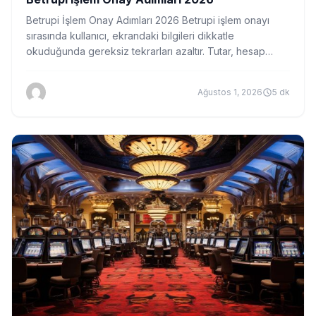
Betrupi İşlem Onay Adımları 2026 Betrupi işlem onayı
sırasında kullanıcı, ekrandaki bilgileri dikkatle
okuduğunda gereksiz tekrarları azaltır. Tutar, hesap
bilgisi, doğrulama kodu ve işlem saati…
Ağustos 1, 2026
5 dk