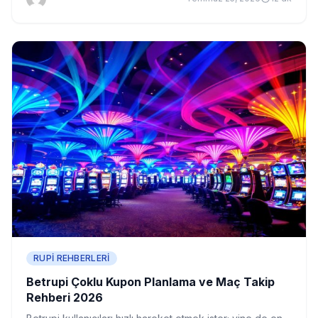
RUPI REHBERLERI
Betrupi Çoklu Kupon Planlama ve Maç Takip
Rehberi 2026