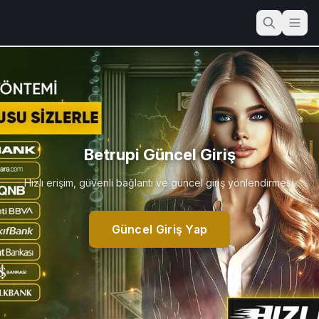
Betrupi Güncel Giriş
Hızlı erişim, güvenli bağlantı ve güncel giriş yönlendirmesi.
Güncel Giriş Yap