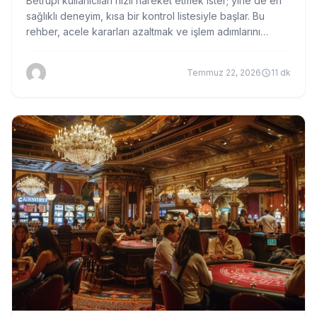
Betrupi kullanıcıları hızlı hareket etmek ister; yine de en
sağlıklı deneyim, kısa bir kontrol listesiyle başlar. Bu
rehber, acele kararları azaltmak ve işlem adımlarını
daha…
Temmuz 22, 2026
11 dk